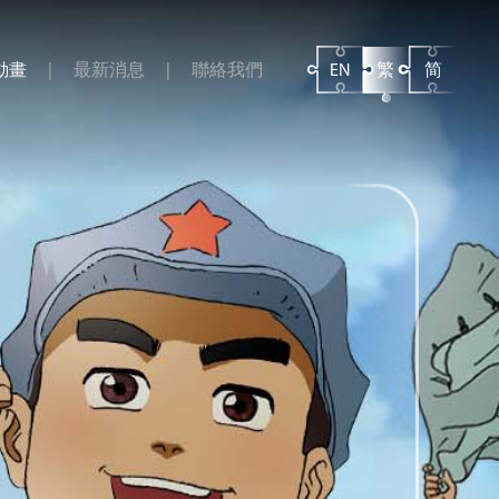
動畫
最新消息
聯絡我們
EN
繁
简