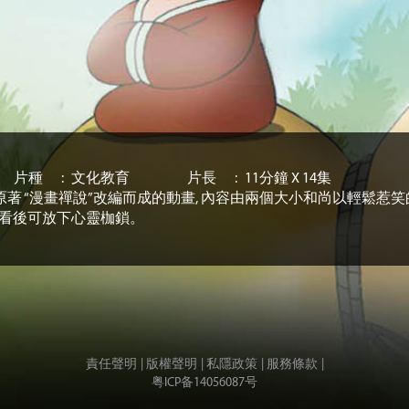
片種
文化教育
片長
11分鐘 X 14集
著 “漫畫禪說”改編而成的動畫, 內容由兩個大小和尚以輕鬆惹笑
人看後可放下心靈枷鎖。
責任聲明
版權聲明
私隱政策
服務條款
粤ICP备14056087号