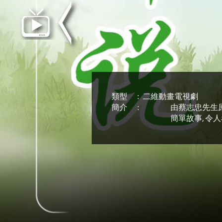
類型
二維動畫電視劇
簡介
由蔡志忠先生原
簡單故事, 令